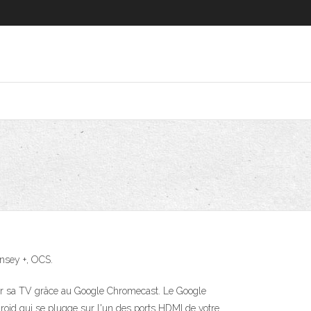
insey +, OCS.
ur sa TV grâce au Google Chromecast. Le Google
droid qui se plugge sur l'un des ports HDMI de votre