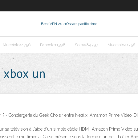
Best VPN 2021
Oscars pacific time
Mucciolo41756
Fanoele11398
Solow84797
Mucciolo41756
 xbox un
r ? - Conciergerie du Geek Choisir entre Netflix, Amamon Prime Video, D
r sa télévision à l'aide d'un simple câble HDMI. Amazon Prime Vidéo s
asserelle multimedia. Ça se présente sous la forme d'un petit boîtier An