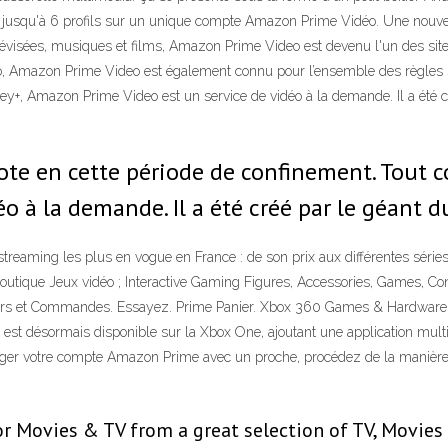
créer jusqu'à 6 profils sur un unique compte Amazon Prime Vidéo. Une nou
élévisées, musiques et films, Amazon Prime Video est devenu l'un des si
déo, Amazon Prime Video est également connu pour l’ensemble des règles str
y+, Amazon Prime Video est un service de vidéo à la demande. Il a été
ote en cette période de confinement. Tout 
o à la demande. Il a été créé par le géant d
reaming les plus en vogue en France : de son prix aux différentes séries 
outique Jeux vidéo ; Interactive Gaming Figures, Accessories, Games, Cons
Retours et Commandes. Essayez. Prime Panier. Xbox 360 Games & Hardware
st désormais disponible sur la Xbox One, ajoutant une application multi
ager votre compte Amazon Prime avec un proche, procédez de la manière
or Movies & TV from a great selection of TV, Movies